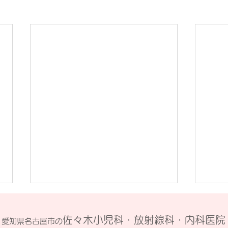
7月の臨時休診日のお知らせ
６月
佐々木小児科・放射線科・内科医院
愛知県名古屋市の
７月1０日（金） 院長所要のため
6月