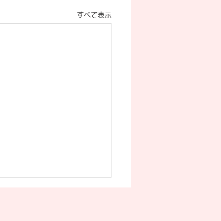
すべて表示
の臨時休診のお知らせ
12日（金） 院長所要のため