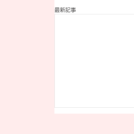
最新記事
当院夏季休暇のご案内
誠に勝手ながら ８月１７日